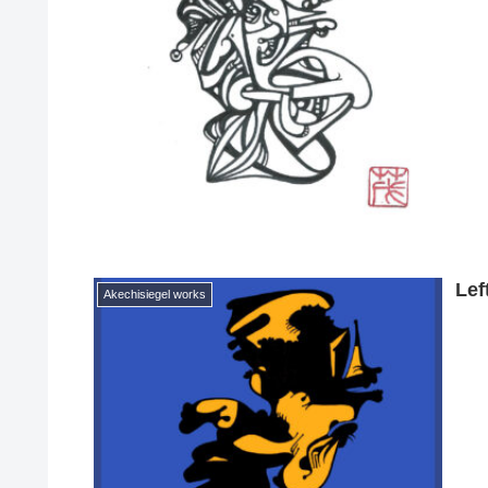
Lef
Akechisiegel works