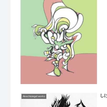
し
Akechisiegel works