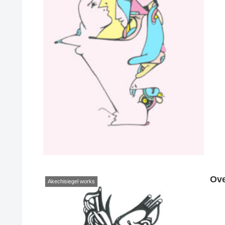
Ov
Akechisiegel works