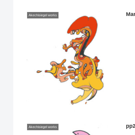
Man
Akechisiegel works
pp
Akechisiegel works