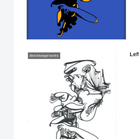
Lef
Akechisiegel works