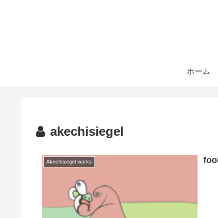
ホーム
akechisiegel
foo
Akechisiegel works