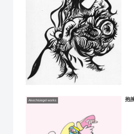
抱
Akechisiegel works