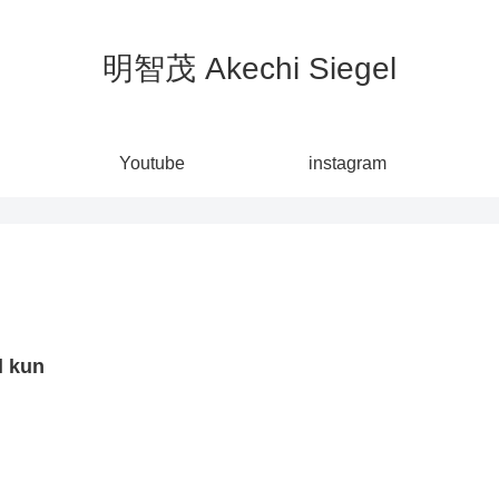
明智茂 Akechi Siegel
Youtube
instagram
l kun