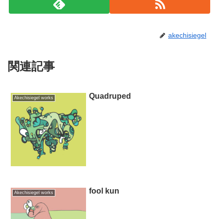
akechisiegel
関連記事
Quadruped
Akechisiegel works
fool kun
Akechisiegel works