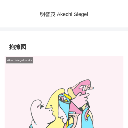
明智茂 Akechi Siegel
抱擁図
Akechisiegel works