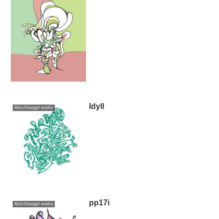
Idyll
Akechisiegel works
pp17i
Akechisiegel works