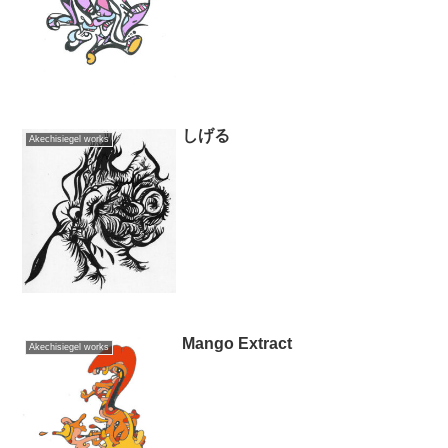
しげる
Akechisiegel works
Mango Extract
Akechisiegel works